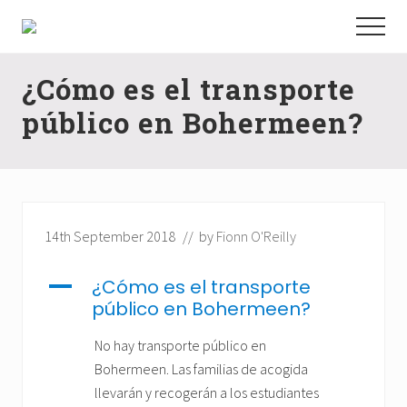
Menu
Skip
Skip
Skip
Menu
to
to
to
Aprende
main
primary
footer
inglés
rodeado
¿Cómo es el transporte
content
sidebar
do
público en Bohermeen?
lugareños
en
Irlanda
14th September 2018
// by
Fionn O'Reilly
A
¿Cómo es el transporte
público en Bohermeen?
No hay transporte público en
Bohermeen. Las familias de acogida
llevarán y recogerán a los estudiantes