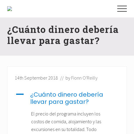
Menu
Skip
Skip
Skip
Menu
to
to
to
Aprende
main
primary
footer
inglés
rodeado
¿Cuánto dinero debería
content
sidebar
do
llevar para gastar?
lugareños
en
Irlanda
14th September 2018
// by
Fionn O'Reilly
A
¿Cuánto dinero debería
llevar para gastar?
El precio del programa incluyen los
costos de comida, alojamiento y las
excursiones en su totalidad. Todo